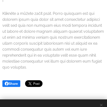
Klikněte a můžete začít psát. Porro quisquam est qui
dolorem ipsum quia dolor sit amet consectetur adipisci
velit sed quia non numquam eius modi tempora incidunt
ut labore et dolore magnam aliquam quaerat voluptatem
ut enim ad minima veniam quis nostrum exercitationem
ullam corporis suscipit laboriosam nisi ut aliquid ex ea
commodi consequatur quis autem vel eum iure
reprehenderit qui in ea voluptate velit esse quam nihil
molestiae consequatur vel illum qui dolorem eum fugiat
quo voluptas.
Share