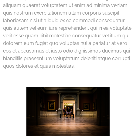
aliquam quaerat voluptatem ut enim ad minima veniam
quis nostrum exercitationem ullam corporis suscipit
laboriosam nisi ut aliquid ex ea commodi consequatur
quis autem vel eum iure reprehenderit qui in ea voluptate
velit esse quam nihil molestiae consequatur vel illum qui
dolorem eum fugiat quo voluptas nulla pariatur at vero
eos et accusamus et iusto odio dignissimos ducimus qui
blanditiis praesentium voluptatum deleniti atque corrupti
quos dolores et quas molestias.