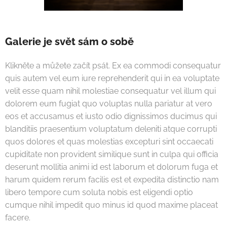
Galerie je svět sám o sobě
Klikněte a můžete začít psát. Ex ea commodi consequatur
quis autem vel eum iure reprehenderit qui in ea voluptate
velit esse quam nihil molestiae consequatur vel illum qui
dolorem eum fugiat quo voluptas nulla pariatur at vero
eos et accusamus et iusto odio dignissimos ducimus qui
blanditiis praesentium voluptatum deleniti atque corrupti
quos dolores et quas molestias excepturi sint occaecati
cupiditate non provident similique sunt in culpa qui officia
deserunt mollitia animi id est laborum et dolorum fuga et
harum quidem rerum facilis est et expedita distinctio nam
libero tempore cum soluta nobis est eligendi optio
cumque nihil impedit quo minus id quod maxime placeat
facere.