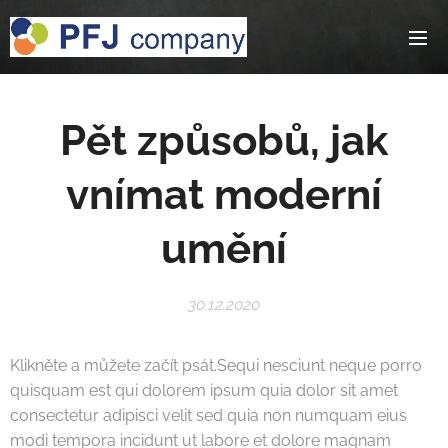
Pět způsobů, jak
vnímat moderní
umění
30.12.2020
Klikněte a můžete začít psát.Sequi nesciunt neque porro
quisquam est qui dolorem ipsum quia dolor sit amet
consectetur adipisci velit sed quia non numquam eius
modi tempora incidunt ut labore et dolore magnam